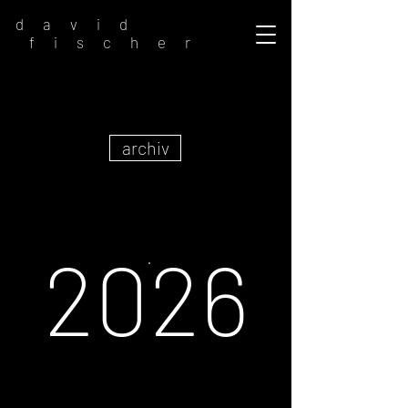
d a v i d
f i s c h e r
archiv
2026